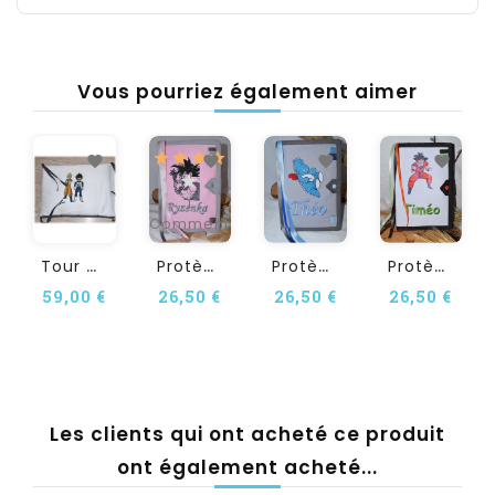
Vous pourriez également aimer
1
Commentaire(s)
T
Our De Lit Personnalisé En...
P
Rotège Carnet De Santé...
P
Rotège Carnet De Santé...
P
Rotège Carnet De Santé...
59,00 €
26,50 €
26,50 €
26,50 €
Les clients qui ont acheté ce produit
ont également acheté...