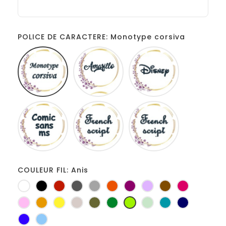
POLICE DE CARACTERE: Monotype corsiva
Monotype
Amarillo
Disney
corsiva
Comic
French
Fiolex
sans
script
girls
ms
COULEUR FIL: Anis
Blanc
Noir
Rouge
Gris
Gris
Orange
Prune
Lilas
Marron
Fuchsia
foncé
clair
Rose
Jaune
jaune
Ficelle
Kaki
Vert
Anis
Vert
Turquoise
Marine
d'or
bouteille
d'eau
Bleu
Bleu