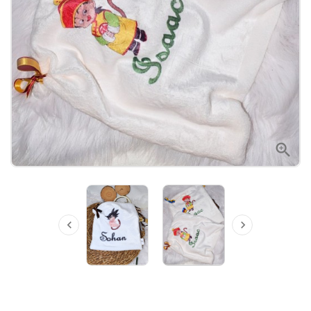


