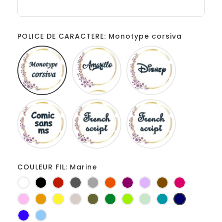
POLICE DE CARACTERE: Monotype corsiva
Monotype
Amarillo
Disney
corsiva
Comic
French
Fiolex
sans
script
girls
ms
COULEUR FIL: Marine
Blanc
Noir
Rouge
Gris
Gris
Orange
Prune
Lilas
Marron
Fuchsia
foncé
clair
Rose
Jaune
jaune
Ficelle
Kaki
Vert
Anis
Vert
Turquoise
Marine
d'or
bouteille
d'eau
Bleu
Bleu