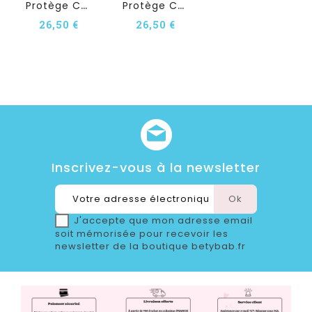
P
Rotège Carnet De Santé...
P
Rotège Carnet De Santé...
26,50 €
26,50 €
Inscrivez-vous à la newsletter
J'accepte que mon adresse email
soit mémorisée pour recevoir les
newsletter de la boutique betybab.fr