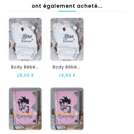
ont également acheté...
B
Ody Bébé BEBE D AMOUR...
B
Ody Bébé BEBE D AMOUR...
18,00 €
18,00 €
1
1
Commentaire(s)
Commentaire(s)