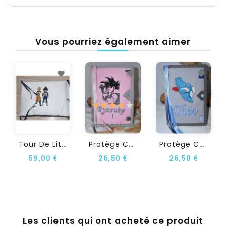
Vous pourriez également aimer
1
Commentaire(s)
T
Our De Lit Personnalisé En...
P
Rotège Carnet De Santé...
P
Rotège Carnet De Santé...
59,00 €
26,50 €
26,50 €
Les clients qui ont acheté ce produit