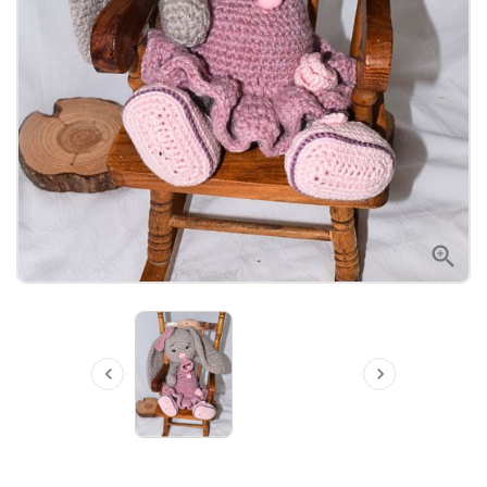


