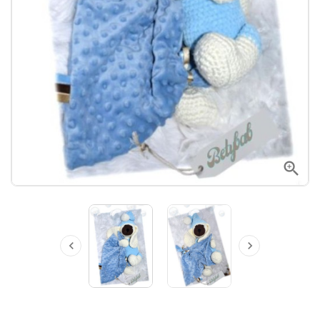


