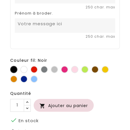
250 char. max
Prénom à broder.
250 char. max
Couleur fil: Noir
Noir
Blanc
Rouge
Gris
Gris
Fuchsia
Rose
Anis
Marron
Jaune
foncé
clair
d'or
Orange
Marine
Bleu
Quantité
Ajouter au panier


En stock