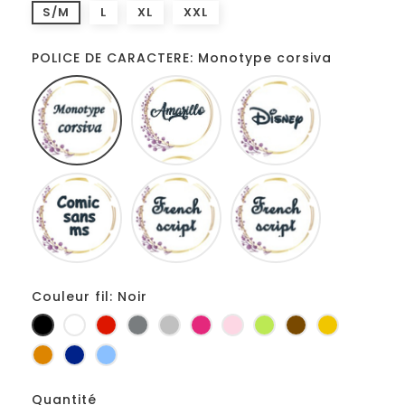
S/M
L
XL
XXL
POLICE DE CARACTERE: Monotype corsiva
Monotype
Amarillo
Disney
corsiva
Comic
French
Fiolex
sans
script
girls
ms
Couleur fil: Noir
Noir
Blanc
Rouge
Gris
Gris
Fuchsia
Rose
Anis
Marron
Jaune
foncé
clair
d'or
Orange
Marine
Bleu
Quantité