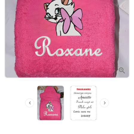


