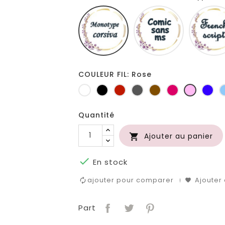
Monotype
Comic
corsiva
sans
ms
COULEUR FIL: Rose
Blanc
Noir
Rouge
Gris
Marron
Fuchsia
Rose
Ble
foncé
roi
Quantité
Ajouter au panier


En stock
ajouter pour comparer
Ajouter 
Part