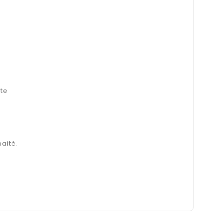
tte
aité.