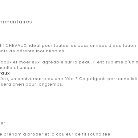
mmentaires
f CHEVAUX, idéal pour toutes les passionnées d'équitation !
nts de détente inoubliables.
 doux et moelleux, agréable sur la peau. Il est sublimé d
nelle et unique.
vaux
re, un anniversaire ou une fête ? Ce peignoir personnalisé 
l sera chéri pour longtemps.
ier
le prénom à broder et la couleur de fil souhaitée.