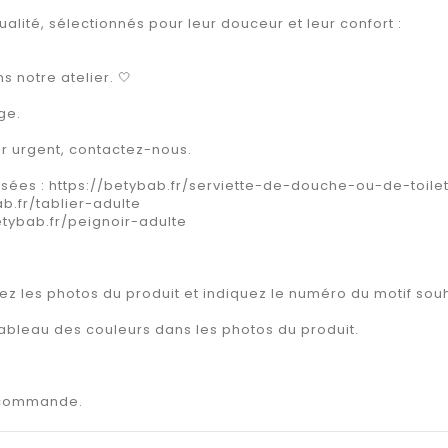
lité, sélectionnés pour leur douceur et leur confort :
 notre atelier. 🤍
ge.
our urgent, contactez-nous.
isées : https://betybab.fr/serviette-de-douche-ou-de-toile
ab.fr/tablier-adulte
betybab.fr/peignoir-adulte
ez les photos du produit et indiquez le numéro du motif souh
tableau des couleurs dans les photos du produit.
a commande.