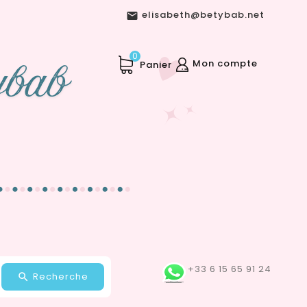
elisabeth@betybab.net

0
Mon compte
Panier
+33 6 15 65 91 24
Recherche