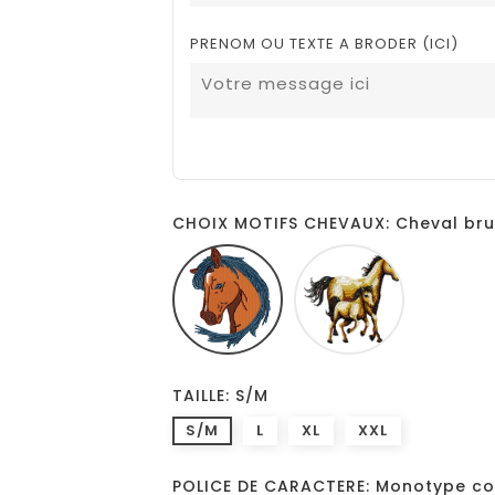
PRENOM OU TEXTE A BRODER (ICI)
CHOIX MOTIFS CHEVAUX: Cheval br
Cheval
Chevaux
brun
family
TAILLE: S/M
S/M
L
XL
XXL
POLICE DE CARACTERE: Monotype co