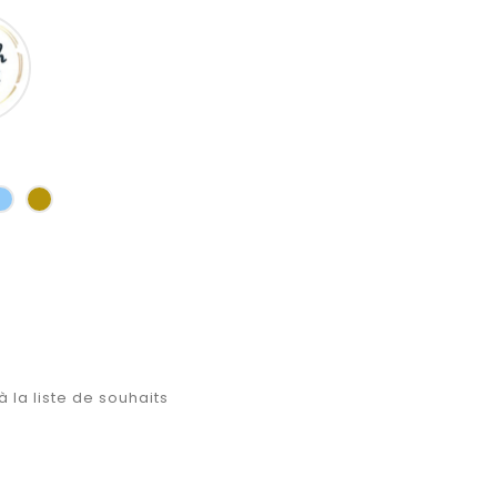
French
script
u
Bleu
Or
clair
à la liste de souhaits