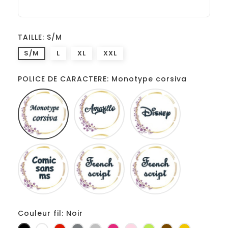
TAILLE: S/M
S/M
L
XL
XXL
POLICE DE CARACTERE: Monotype corsiva
Monotype
Amarillo
Disney
corsiva
Comic
French
Fiolex
sans
script
girls
ms
Couleur fil: Noir
Noir
Blanc
Rouge
Gris
Gris
Fuchsia
Rose
Anis
Marron
Jaune