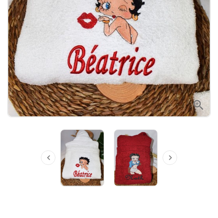


