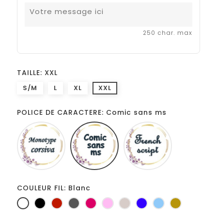
250 char. max
TAILLE: XXL
S/M
L
XL
XXL
POLICE DE CARACTERE: Comic sans ms
Monotype
Comic
French
corsiva
sans
script
ms
COULEUR FIL: Blanc
Blanc
Noir
Rouge
Gris
Fuchsia
Rose
Ficelle
Bleu
Bleu
Or
foncé
roi
clair