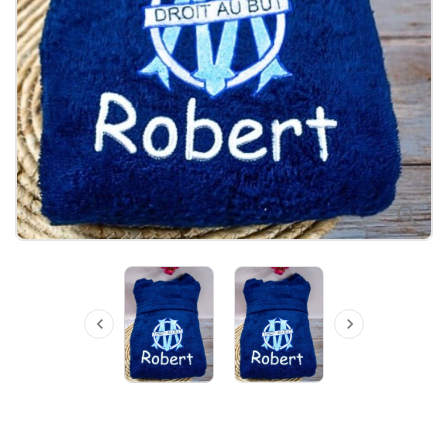


