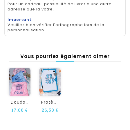
Pour un cadeau, possibilité de livrer a une autre
adresse que la votre.
Important:
Veuillez bien vérifier l'orthographe lors de la
personnalisation.
Vous pourriez également aimer
D
Oudou Personnalisé OM
P
Rotège Carnet De Santé OM...
17,00 €
26,50 €