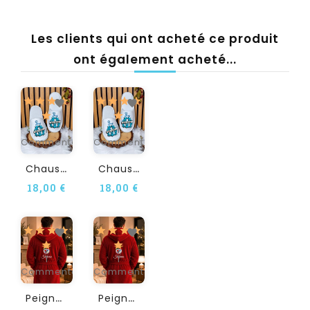
Les clients qui ont acheté ce produit
ont également acheté...
1
1
Commentaire(s)
Commentaire(s)
C
Haussons Adulte...
C
Haussons Adulte...
18,00 €
18,00 €
1
1
Commentaire(s)
Commentaire(s)
P
Eignoir Adulte...
P
Eignoir Adulte...