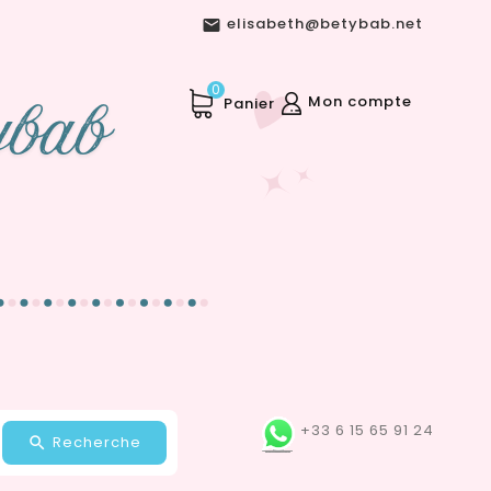
elisabeth@betybab.net

0
Mon compte
Panier
+33 6 15 65 91 24
Recherche