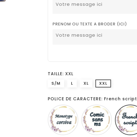
PRENOM OU TEXTE A BRODER (ICI)
TAILLE: XXL
S/M
L
XL
XXL
POLICE DE CARACTERE: French script
Monotype
Comic
corsiva
sans
ms