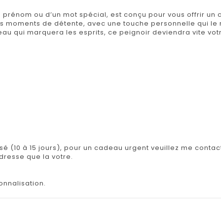
 prénom ou d’un mot spécial, est conçu pour vous offrir un
s moments de détente, avec une touche personnelle qui le 
adeau qui marquera les esprits, ce peignoir deviendra vite v
isé (10 à 15 jours), pour un cadeau urgent veuillez me contact
adresse que la votre.
onnalisation.