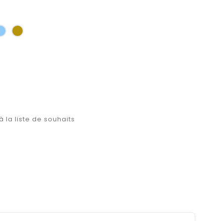
u
Bleu
Or
clair
à la liste de souhaits