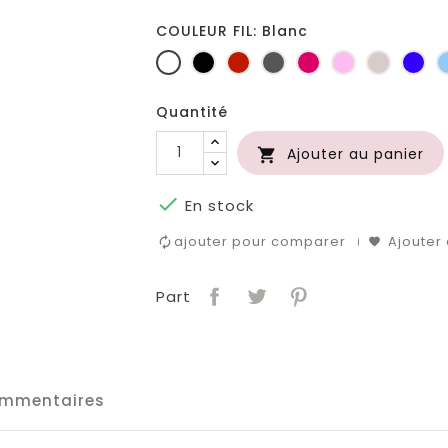
COULEUR FIL: Blanc
Blanc
Noir
Rouge
Gris
Fuchsia
Rose
Ficelle
Ble
foncé
roi
Quantité
Ajouter au panier


En stock
ajouter pour comparer
Ajouter 
Part
mmentaires