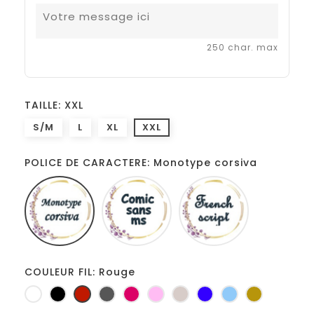
250 char. max
TAILLE: XXL
S/M
L
XL
XXL
POLICE DE CARACTERE: Monotype corsiva
Monotype
Comic
French
corsiva
sans
script
ms
COULEUR FIL: Rouge
Blanc
Noir
Rouge
Gris
Fuchsia
Rose
Ficelle
Bleu
Bleu
Or
foncé
roi
clair