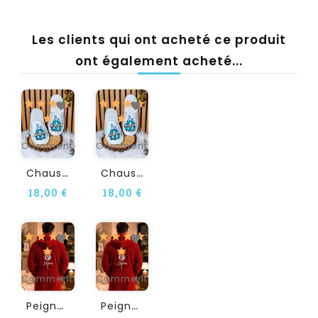
Les clients qui ont acheté ce produit
ont également acheté...
1
1
Commentaire(s)
Commentaire(s)
C
Haussons Adulte...
C
Haussons Adulte...
18,00 €
18,00 €
1
1
Commentaire(s)
Commentaire(s)
P
Eignoir Adulte...
P
Eignoir Adulte...