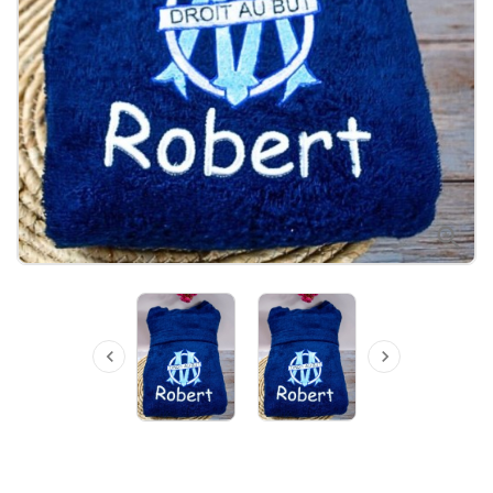


