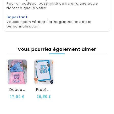
Pour un cadeau, possibilité de livrer a une autre
adresse que la votre.
Important:
Veuillez bien vérifier l'orthographe lors de la
personnalisation.
Vous pourriez également aimer
D
Oudou Personnalisé OM
P
Rotège Carnet De Santé OM...
17,00 €
26,50 €