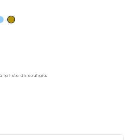
u
Bleu
Or
clair
à la liste de souhaits