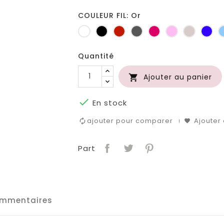
COULEUR FIL: Or
Blanc
Noir
Rouge
Gris
Fuchsia
Rose
Ficelle
Ble
foncé
roi
Quantité
Ajouter au panier


En stock
ajouter pour comparer
Ajouter 
Part
mmentaires