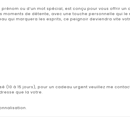
 prénom ou d’un mot spécial, est conçu pour vous offrir un
s moments de détente, avec une touche personnelle qui le 
adeau qui marquera les esprits, ce peignoir deviendra vite v
isé (10 à 15 jours), pour un cadeau urgent veuillez me contact
adresse que la votre.
onnalisation.