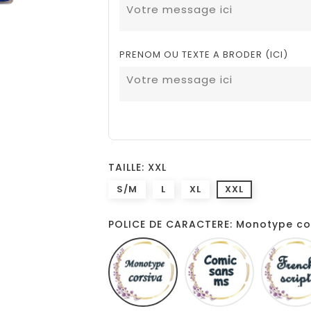
PRENOM OU TEXTE A BRODER (ICI)
TAILLE: XXL
S/M
L
XL
XXL
POLICE DE CARACTERE: Monotype co
Monotype
Comic
corsiva
sans
ms