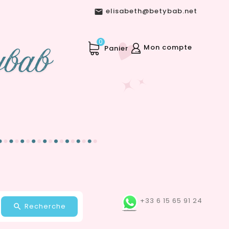
elisabeth@betybab.net

0
Mon compte
Panier
+33 6 15 65 91 24
Recherche