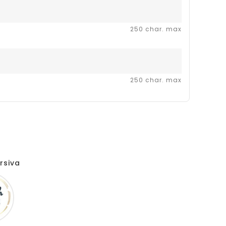
250 char. max
250 char. max
rsiva
French
script