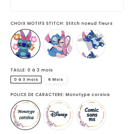
CHOIX MOTIFS STITCH: Stitch noeud fleurs
Stitch
Couple
Stitch
noeud
stitch
coussin
fleurs
TAILLE: 0 à 3 mois
0 à 3 mois
6 Mois
POLICE DE CARACTERE: Monotype corsiva
Monotype
Disney
Comic
corsiva
sans
ms