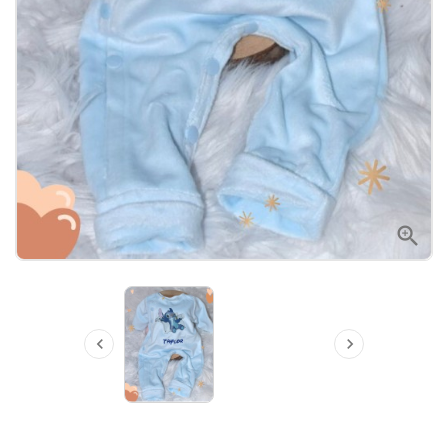


