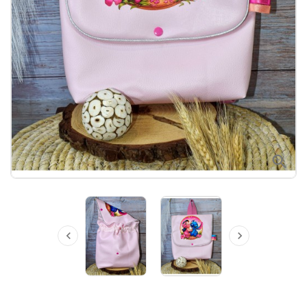


