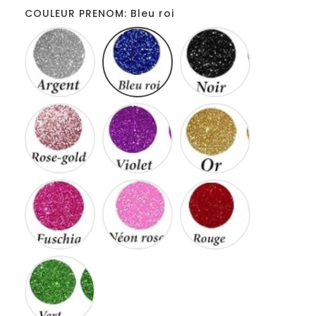
COULEUR PRENOM: Bleu roi
Gris
Bleu
Noir
roi
Rose
Violet
Or
gold
Fuschia
Neon
Rouge
rose
Vert