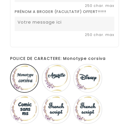
250 char. max
PRÉNOM A BRODER (FACULTATIF) OFFERT!!!!!!
250 char. max
POLICE DE CARACTERE: Monotype corsiva
Monotype
Amarillo
Disney
corsiva
Comic
French
Fiolex
sans
script
girls
ms