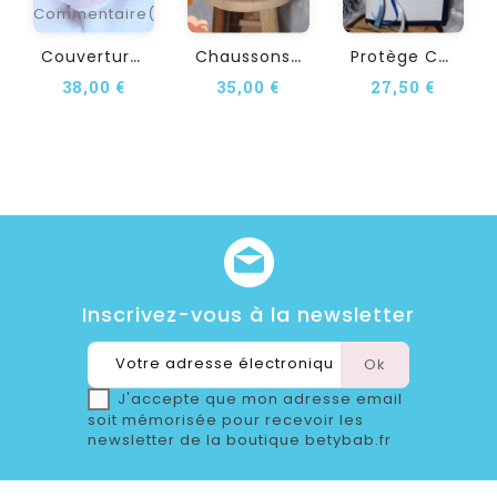
Commentaire(s)
C
Ouverture Bébé...
C
Haussons Bébé Personnalisé...
P
Rotège Carnet De Santé À...
38,00 €
35,00 €
27,50 €
Inscrivez-vous à la newsletter
J'accepte que mon adresse email
soit mémorisée pour recevoir les
newsletter de la boutique betybab.fr