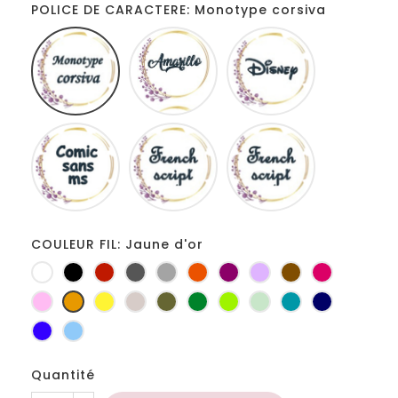
POLICE DE CARACTERE: Monotype corsiva
Monotype
Amarillo
Disney
corsiva
Comic
French
Fiolex
sans
script
girls
ms
COULEUR FIL: Jaune d'or
Blanc
Noir
Rouge
Gris
Gris
Orange
Prune
Lilas
Marron
Fuchsia
foncé
clair
Rose
Jaune
jaune
Ficelle
Kaki
Vert
Anis
Vert
Turquoise
Marine
d'or
bouteille
d'eau
Bleu
Bleu
roi
clair
Quantité