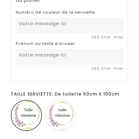
au panier
Numéro de couleur de la serviette.
250 char. max
Prénom ou texte à broder.
250 char. max
TAILLE SERVIETTE: De toilette 50cm X 100cm
De
Douche
toilette
70cm
50cm
X
X
140cm
100cm