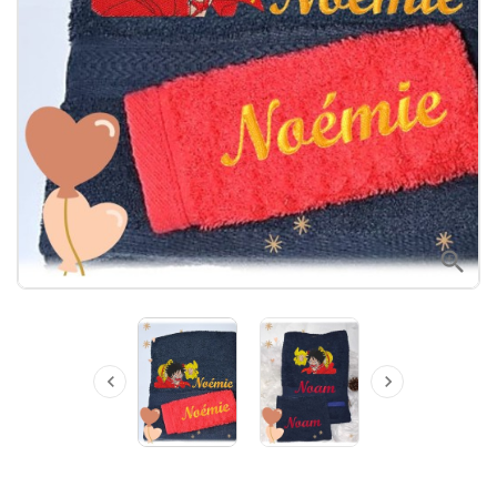


