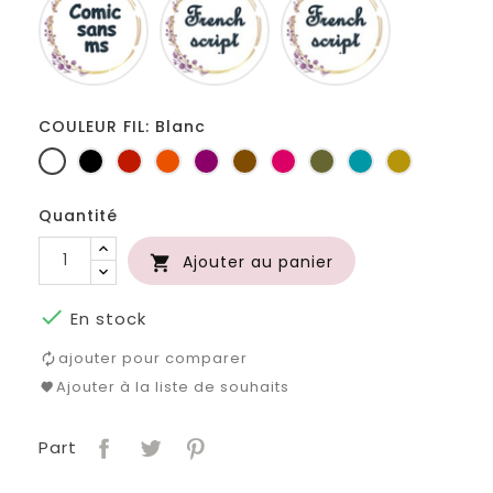
sans
script
girls
ms
COULEUR FIL: Blanc
Blanc
Noir
Rouge
Orange
Prune
Marron
Fuchsia
Kaki
Turquoise
Or
Quantité
Ajouter au panier


En stock
ajouter pour comparer
Ajouter à la liste de souhaits
Part