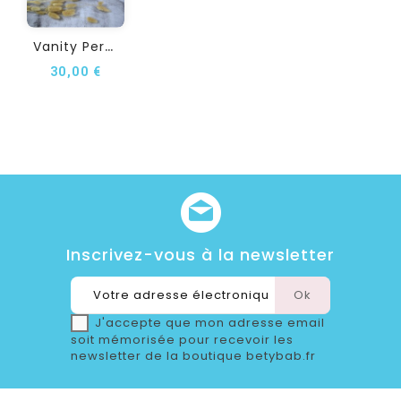
V
Anity Personnalisé POIKO
30,00 €
Inscrivez-vous à la newsletter
J'accepte que mon adresse email
soit mémorisée pour recevoir les
newsletter de la boutique betybab.fr