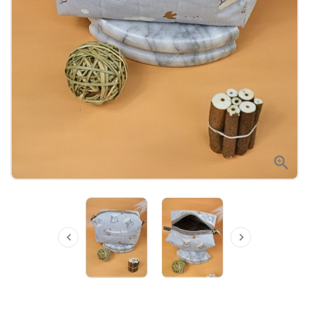


