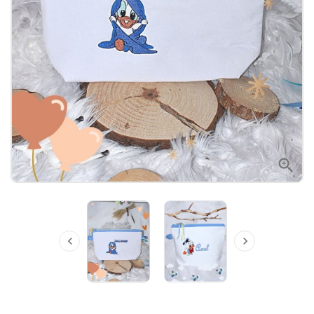


