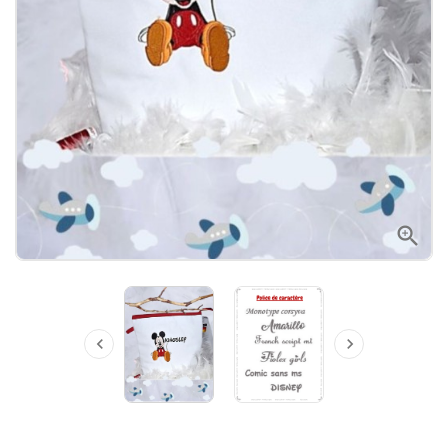


