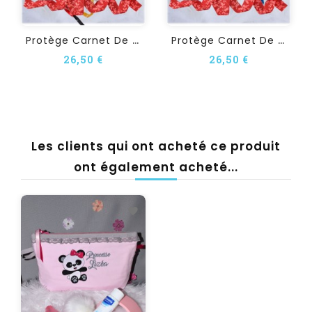
P
Rotège Carnet De Santé...
P
Rotège Carnet De Santé...
26,50 €
26,50 €
Les clients qui ont acheté ce produit
ont également acheté...