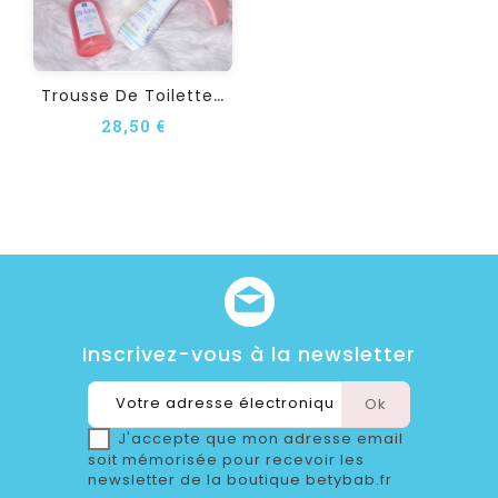
T
Rousse De Toilette...
28,50 €
Inscrivez-vous à la newsletter
J'accepte que mon adresse email
soit mémorisée pour recevoir les
newsletter de la boutique betybab.fr