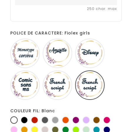
250 char. max
POLICE DE CARACTERE: Fiolex girls
Monotype
Amarillo
Disney
corsiva
Comic
French
Fiolex
sans
script
girls
ms
COULEUR FIL: Blanc
Blanc
Noir
Rouge
Gris
Gris
Orange
Prune
Lilas
Marron
Fuchsia
foncé
clair
Rose
Jaune
jaune
Ficelle
Kaki
Vert
Anis
Vert
Turquoise
Marine