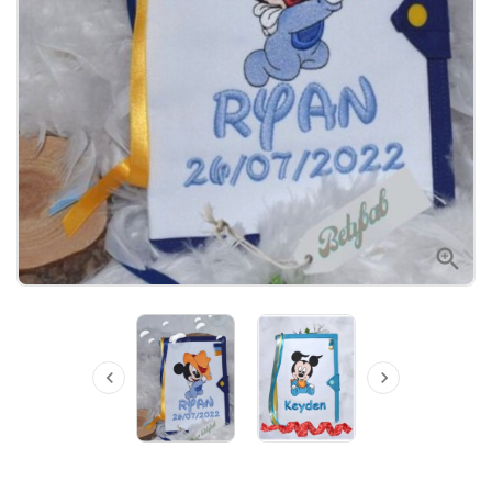


