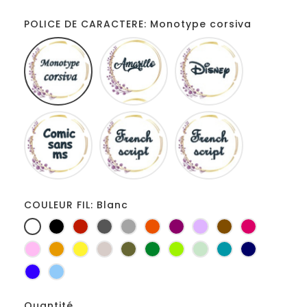
POLICE DE CARACTERE: Monotype corsiva
Monotype
Amarillo
Disney
corsiva
Comic
French
Fiolex
sans
script
girls
ms
COULEUR FIL: Blanc
Blanc
Noir
Rouge
Gris
Gris
Orange
Prune
Lilas
Marron
Fuchsia
foncé
clair
Rose
Jaune
jaune
Ficelle
Kaki
Vert
Anis
Vert
Turquoise
Marine
d'or
bouteille
d'eau
Bleu
Bleu
roi
clair
Quantité