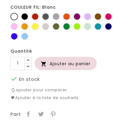
COULEUR FIL: Blanc
Blanc
Noir
Rouge
Gris
Gris
Orange
Prune
Lilas
Marron
Fuchsia
foncé
clair
Rose
Jaune
jaune
Ficelle
Kaki
Vert
Anis
Vert
Turquoise
Marine
d'or
bouteille
d'eau
Bleu
Bleu
roi
clair
Quantité
Ajouter au panier


En stock
ajouter pour comparer
Ajouter à la liste de souhaits
Part