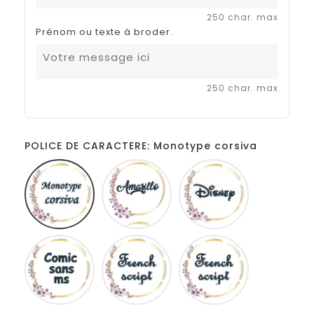
250 char. max
Prénom ou texte à broder.
250 char. max
POLICE DE CARACTERE: Monotype corsiva
Monotype
Amarillo
Disney
corsiva
Comic
French
Fiolex
sans
script
girls
ms