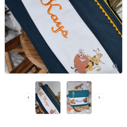


