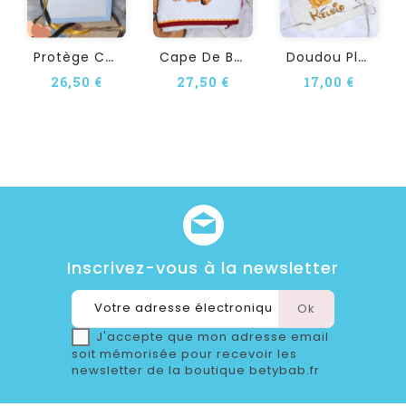
P
Rotège Carnet De Santé...
C
Ape De Bain SIMBA Bébé...
D
Oudou Plat Personnalisé...
26,50 €
27,50 €
17,00 €
Inscrivez-vous à la newsletter
J'accepte que mon adresse email
soit mémorisée pour recevoir les
newsletter de la boutique betybab.fr