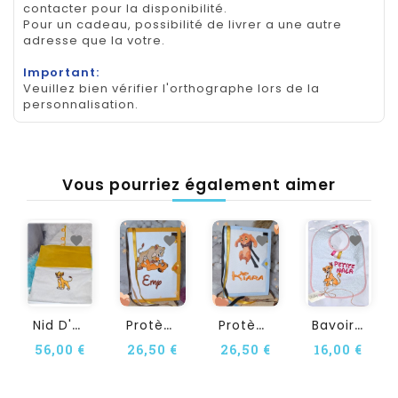
contacter pour la disponibilité.
Pour un cadeau, possibilité de livrer a une autre
adresse que la votre.
Important:
Veuillez bien vérifier l'orthographe lors de la
personnalisation.
Vous pourriez également aimer
N
Id D'ange Personnalisé...
P
Rotège Carnet De Santé...
P
Rotège Carnet De Santé...
B
Avoir Naissance...
56,00 €
26,50 €
26,50 €
16,00 €