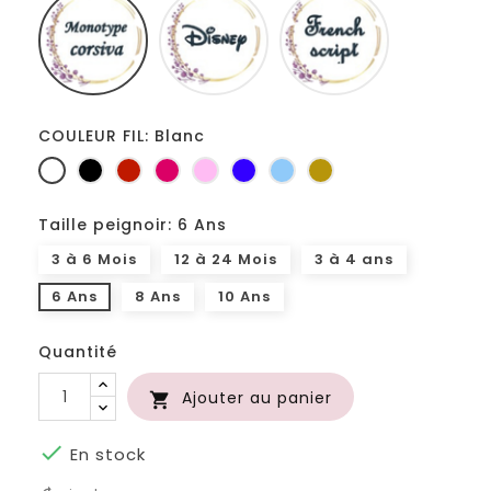
corsiva
script
COULEUR FIL: Blanc
Blanc
Noir
Rouge
Fuchsia
Rose
Bleu
Bleu
Or
roi
clair
Taille peignoir: 6 Ans
3 à 6 Mois
12 à 24 Mois
3 à 4 ans
6 Ans
8 Ans
10 Ans
Quantité
Ajouter au panier


En stock