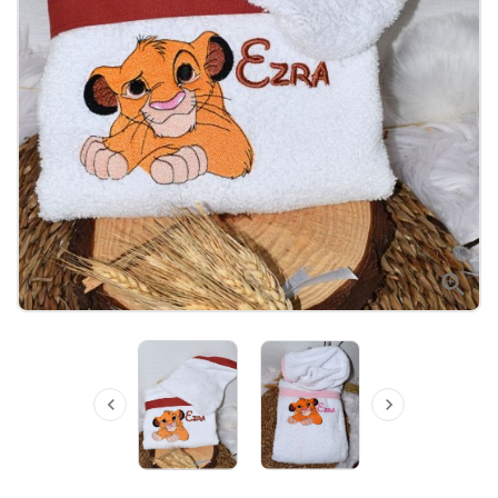


