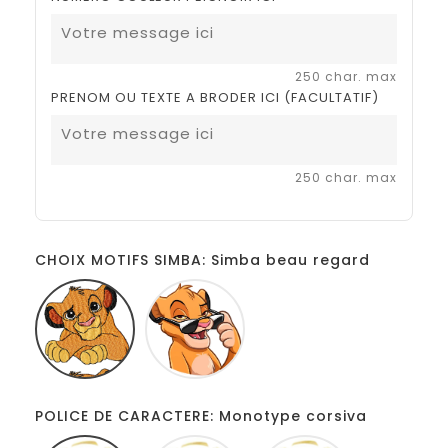
250 char. max
PRENOM OU TEXTE A BRODER ICI (FACULTATIF)
250 char. max
CHOIX MOTIFS SIMBA: Simba beau regard
Simba
Simba
beau
beau
regard
goss
POLICE DE CARACTERE: Monotype corsiva
Monotype
Disney
French