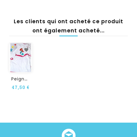
Les clients qui ont acheté ce produit
ont également acheté...
P
Eignoir Bébé Et Enfant...
47,50 €