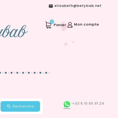
elisabeth@betybab.net

0
Mon compte
Panier
+33 6 15 65 91 24
Recherche