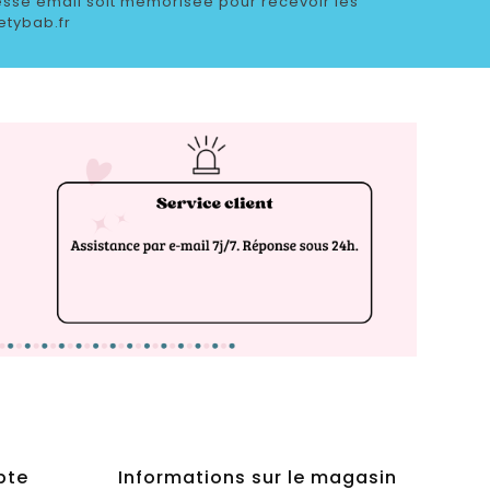
sse email soit mémorisée pour recevoir les
etybab.fr
pte
Informations sur le magasin