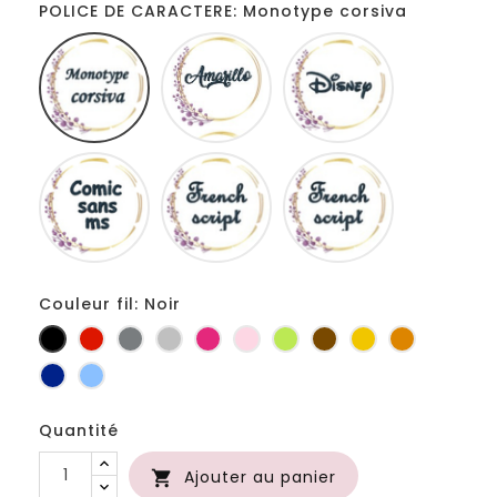
POLICE DE CARACTERE: Monotype corsiva
Monotype
Amarillo
Disney
corsiva
Comic
French
Fiolex
sans
script
girls
ms
Couleur fil: Noir
Noir
Rouge
Gris
Gris
Fuchsia
Rose
Anis
Marron
Jaune
Orange
foncé
clair
d'or
Marine
Bleu
Quantité
Ajouter au panier
