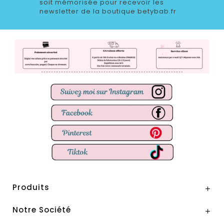
soit mémorisée pour recevoir les
newsletter de la boutique betybab.fr
Produits

Notre Société
