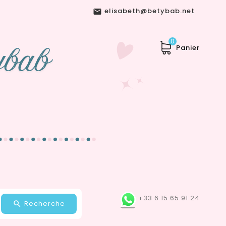
elisabeth@betybab.net

0
Panier
+33 6 15 65 91 24
Recherche