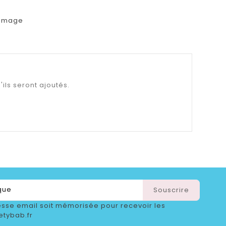
 image
'ils seront ajoutés.
sse email soit mémorisée pour recevoir les
etybab.fr