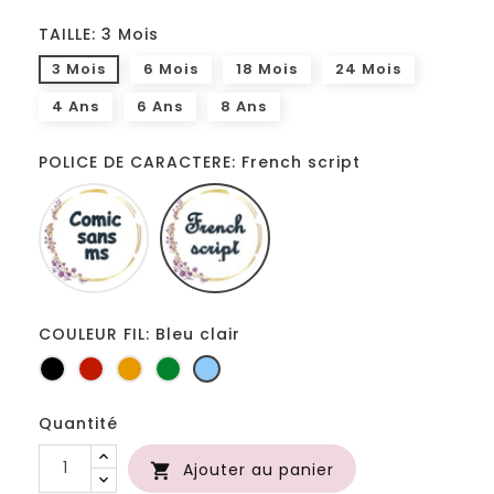
TAILLE: 3 Mois
3 Mois
6 Mois
18 Mois
24 Mois
4 Ans
6 Ans
8 Ans
POLICE DE CARACTERE: French script
Comic
French
sans
script
ms
COULEUR FIL: Bleu clair
Noir
Rouge
Jaune
Vert
Bleu
d'or
bouteille
clair
Quantité
Ajouter au panier
