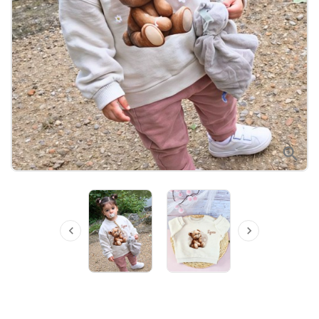


