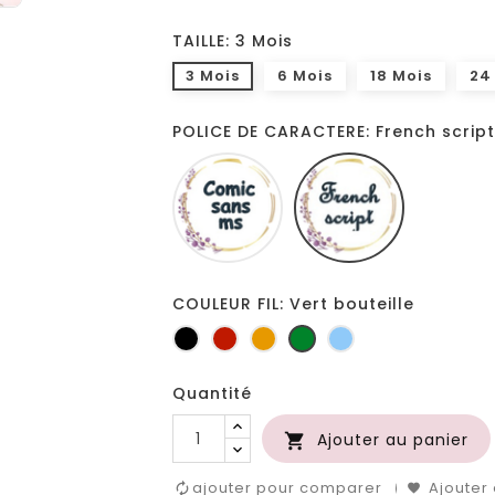
TAILLE: 3 Mois
3 Mois
6 Mois
18 Mois
24
POLICE DE CARACTERE: French script
Comic
French
sans
script
ms
COULEUR FIL: Vert bouteille
Noir
Rouge
Jaune
Vert
Bleu
d'or
bouteille
clair
Quantité
Ajouter au panier

ajouter pour comparer
Ajouter 