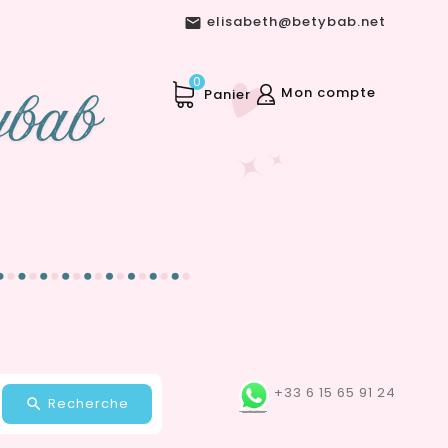
elisabeth@betybab.net

0
Mon compte
Panier
+33 6 15 65 91 24
Recherche