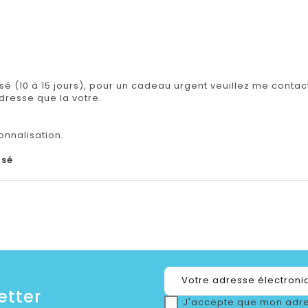
isé (10 à 15 jours), pour un cadeau urgent veuillez me contact
adresse que la votre.
onnalisation.
isé
etter
J'accepte que mon adre