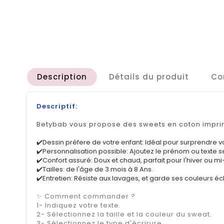
Description
Détails du produit
Co
Descriptif:
Betybab vous propose des sweets en coton imprim
✔️Dessin préfere de votre enfant: Idéal pour surprendre vo
✔️Personnalisation possible: Ajoutez le prénom ou texte se
✔️Confort assuré: Doux et chaud, parfait pour l'hiver ou mi
✔️Tailles: de l'âge de 3 mois à 8 Ans.
✔️Entretien: Résiste aux lavages, et garde ses couleurs éc
✨ Comment commander ?
1- Indiquez votre texte.
2- Sélectionnez la taille et la couleur du sweat.
3- Sélectionnez le type d'écrirure.