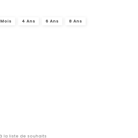
 Mois
4 Ans
6 Ans
8 Ans
à la liste de souhaits