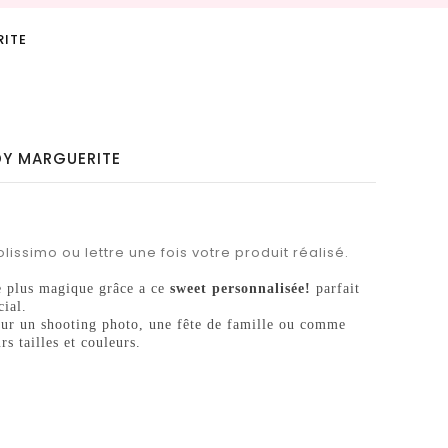
RITE
DY MARGUERITE
lissimo ou lettre une fois votre produit réalisé.
e plus magique grâce a ce
sweet personnalisée!
parfait
ial.
 pour un shooting photo, une fête de famille ou comme
s tailles et couleurs.