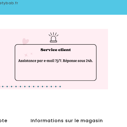
etybab.fr
pte
Informations sur le magasin