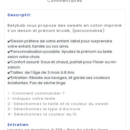
Commentaires
Descriptif:
Betybab vous propose des sweets en coton imprimé
s'un dessin et prénom brodé, (personnalisé)
✔️Dessin préfere de votre enfant: Idéal pour surprendre
votre enfant, famille ou vos amis.
✔️Personnalisation possible: Ajoutez le prénom ou texte
selon votre choix.
✔️Confort assuré: Doux et chaud, parfait pour l'hiver ou mi-
saison.
✔️Tailles: de l'âge de 3 mois à 8 Ans.
✔️Entretien: Résiste aux lavages, et garde ses couleurs
éclatantes. Pas de séche linge.
✨ Comment commander ?
1- Indiquez votre texte.
2- Sélectionnez la taille et la couleur du sweat.
3- Sélectionnez le type d'écrirure.
4- Sélectionnez la couleur du fil.
Entretien:
Lavage en machine à 30° - Pas de séche linge