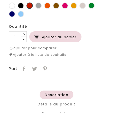
Blanc
Noir
Rouge
Gris
Orange
Marron
Fuchsia
Jaune
Ficelle
Vert
clair
d'or
bouteille
Marine
Bleu
clair
Quantité
Ajouter au panier

ajouter pour comparer
Ajouter à la liste de souhaits
Part
Description
Détails du produit