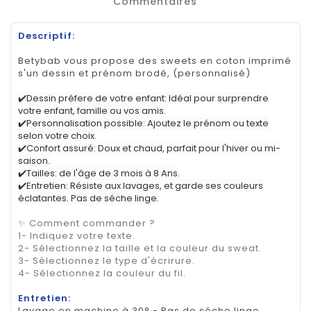
Commentaires
Descriptif:
Betybab vous propose des sweets en coton imprimé
s'un dessin et prénom brodé, (personnalisé)
✔️Dessin préfere de votre enfant: Idéal pour surprendre
votre enfant, famille ou vos amis.
✔️Personnalisation possible: Ajoutez le prénom ou texte
selon votre choix.
✔️Confort assuré: Doux et chaud, parfait pour l'hiver ou mi-
saison.
✔️Tailles: de l'âge de 3 mois à 8 Ans.
✔️Entretien: Résiste aux lavages, et garde ses couleurs
éclatantes. Pas de séche linge.
✨ Comment commander ?
1- Indiquez votre texte.
2- Sélectionnez la taille et la couleur du sweat.
3- Sélectionnez le type d'écrirure.
4- Sélectionnez la couleur du fil.
Entretien:
Lavage en machine à 30° - Pas de séche linge