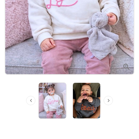


