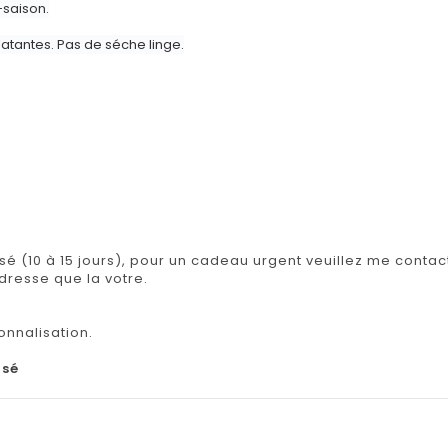
-saison.
latantes. Pas de séche linge.
isé (10 à 15 jours), pour un cadeau urgent veuillez me contact
adresse que la votre.
onnalisation.
isé