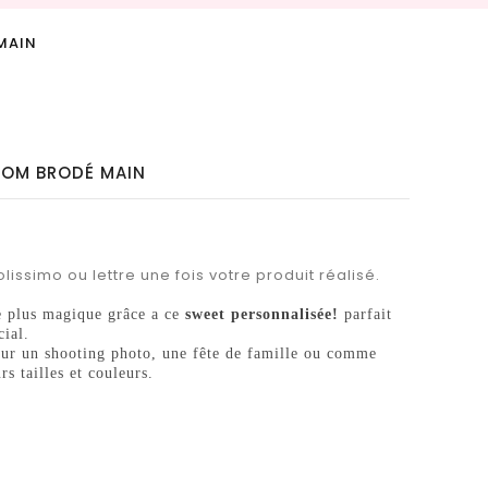
 MAIN
ÉNOM BRODÉ MAIN
lissimo ou lettre une fois votre produit réalisé.
e plus magique grâce a ce
sweet personnalisée!
parfait
ial.
 pour un shooting photo, une fête de famille ou comme
s tailles et couleurs.