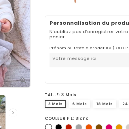
Personnalisation du produ
N'oubliez pas d'enregistrer votre
panier
Prénom ou texte a broder ICI ( OFFER

TAILLE: 3 Mois
3 Mois
6 Mois
18 Mois
24

COULEUR FIL: Blanc
Blanc
Noir
Rouge
Gris
Orange
Marron
Fuchsia
Ja