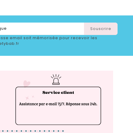
sse email soit mémorisée pour recevoir les
etybab.fr