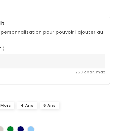
it
 personnalisation pour pouvoir l'ajouter au
T )
250 char. max
 Mois
4 Ans
6 Ans
une
Ficelle
Vert
Marine
Bleu