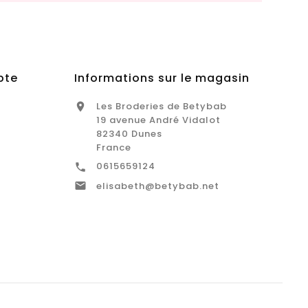
pte
Informations sur le magasin
Les Broderies de Betybab

19 avenue André Vidalot
82340 Dunes
France
0615659124


elisabeth@betybab.net