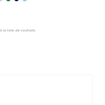
r
bouteille
clair
à la liste de souhaits