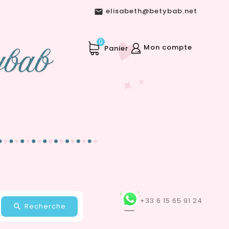
elisabeth@betybab.net

0
Mon compte
Panier
+33 6 15 65 91 24
Recherche