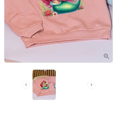


