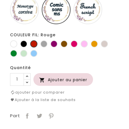
corsiva
sans
script
ms
COULEUR FIL: Rouge
Blanc
Noir
Rouge
Gris
Prune
Marron
Fuchsia
Rose
Jaune
Ficelle
clair
d'or
Vert
Vert
Bleu
bouteille
d'eau
clair
Quantité
Ajouter au panier

ajouter pour comparer
Ajouter à la liste de souhaits
Part