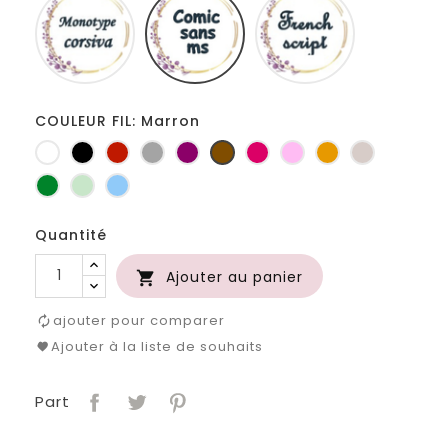
corsiva
sans
script
ms
COULEUR FIL: Marron
Blanc
Noir
Rouge
Gris
Prune
Marron
Fuchsia
Rose
Jaune
Ficelle
clair
d'or
Vert
Vert
Bleu
bouteille
d'eau
clair
Quantité
Ajouter au panier

ajouter pour comparer
Ajouter à la liste de souhaits
Part