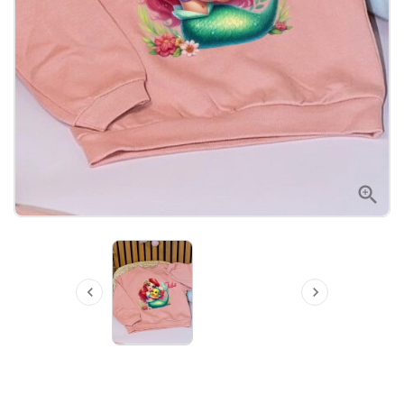


