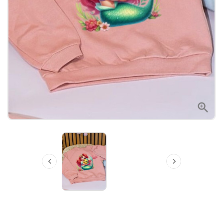


