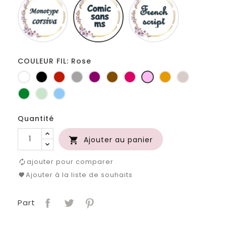
corsiva
sans
script
ms
COULEUR FIL: Rose
Blanc
Noir
Rouge
Gris
Prune
Marron
Fuchsia
Rose
Jaune
Ficelle
clair
d'or
Vert
Vert
Bleu
bouteille
d'eau
clair
Quantité
Ajouter au panier

ajouter pour comparer
Ajouter à la liste de souhaits
Part