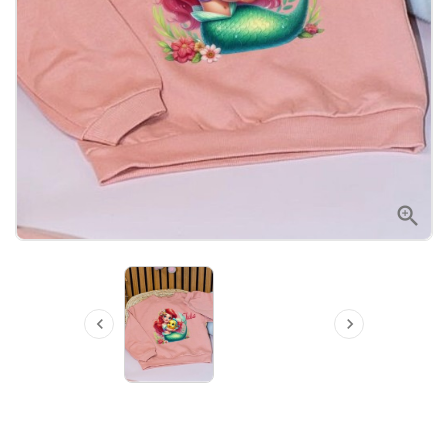


