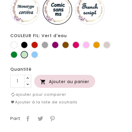
corsiva
sans
script
ms
COULEUR FIL: Vert d'eau
Blanc
Noir
Rouge
Gris
Prune
Marron
Fuchsia
Rose
Jaune
Ficelle
clair
d'or
Vert
Vert
Bleu
bouteille
d'eau
clair
Quantité
Ajouter au panier

ajouter pour comparer
Ajouter à la liste de souhaits
Part