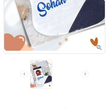


