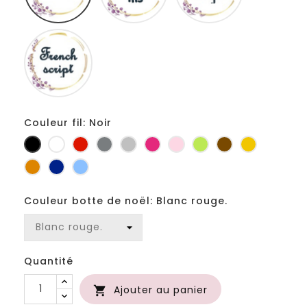
Fiolex
girls
Couleur fil: Noir
Noir
Blanc
Rouge
Gris
Gris
Fuchsia
Rose
Anis
Marron
Jaune
foncé
clair
d'or
Orange
Marine
Bleu
Couleur botte de noël: Blanc rouge.
Quantité
Ajouter au panier
