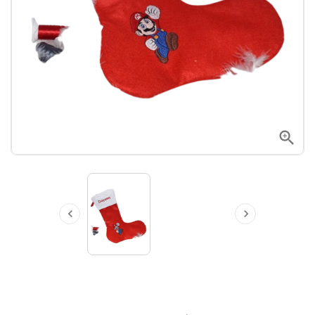


