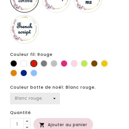
Fiolex
girls
Couleur fil: Rouge
Noir
Blanc
Rouge
Gris
Gris
Fuchsia
Rose
Anis
Marron
Jaune
foncé
clair
d'or
Orange
Marine
Bleu
Couleur botte de noël: Blanc rouge.
Quantité
Ajouter au panier
