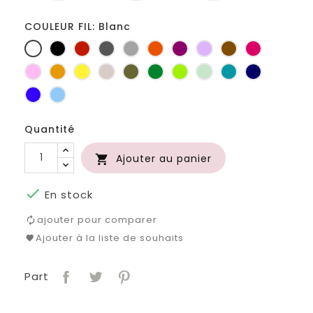
COULEUR FIL: Blanc
Blanc
Noir
Rouge
Gris
Gris
Orange
Prune
Lilas
Marron
Fuchsia
foncé
clair
Rose
Jaune
jaune
Ficelle
Kaki
Vert
Anis
Vert
Turquoise
Marine
d'or
bouteille
d'eau
Bleu
Bleu
roi
clair
Quantité
Ajouter au panier


En stock
ajouter pour comparer
Ajouter à la liste de souhaits
Part