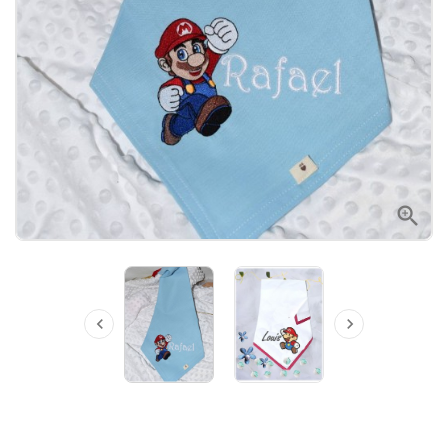


