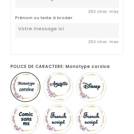
250 char. max
Prénom ou texte à broder.
250 char. max
POLICE DE CARACTERE: Monotype corsiva
Monotype
Amarillo
Disney
corsiva
Comic
French
Fiolex
sans
script
girls
ms