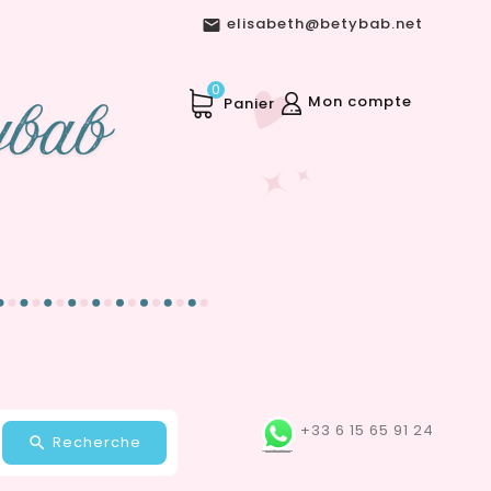
elisabeth@betybab.net

0
Mon compte
Panier
+33 6 15 65 91 24
Recherche