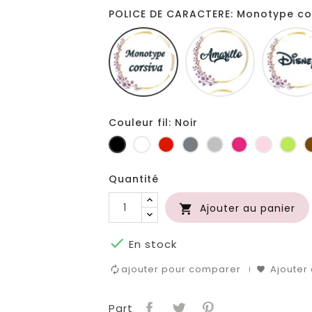
POLICE DE CARACTERE: Monotype co
Monotype
Amarillo
corsiva
Couleur fil: Noir
Noir
Blanc
Rouge
Gris
Gris
Fuchsia
Rose
Ani
foncé
clair
Quantité
Ajouter au panier


En stock
ajouter pour comparer
Ajouter 
Part