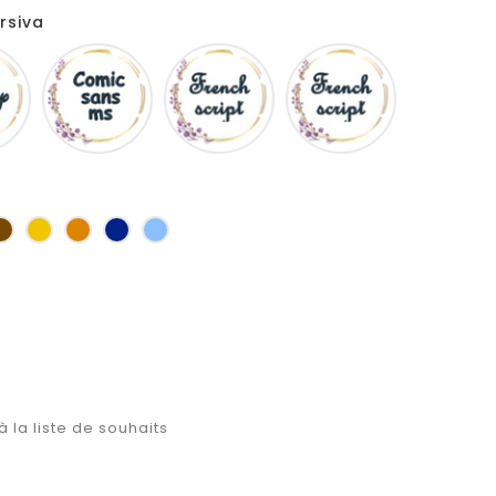
rsiva
Disney
Comic
French
Fiolex
sans
script
girls
ms
s
Marron
Jaune
Orange
Marine
Bleu
d'or
à la liste de souhaits