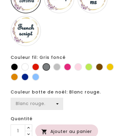
Fiolex
girls
Couleur fil: Gris foncé
Noir
Blanc
Rouge
Gris
Gris
Fuchsia
Rose
Anis
Marron
Jaune
foncé
clair
d'or
Orange
Marine
Bleu
Couleur botte de noël: Blanc rouge.
Quantité
Ajouter au panier
