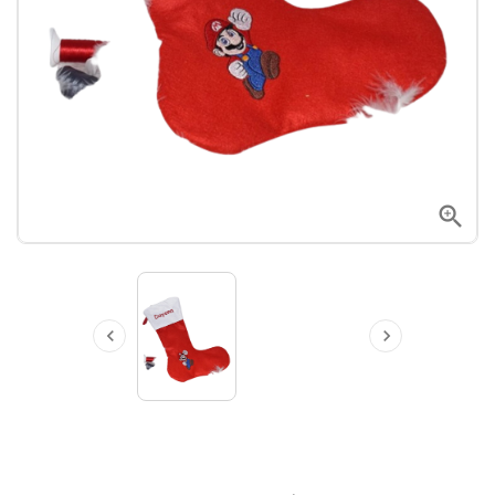


