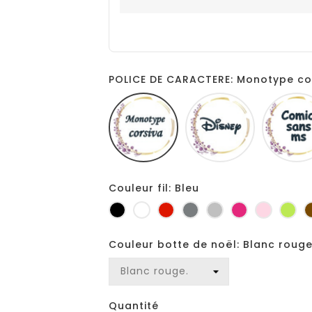
POLICE DE CARACTERE: Monotype co
Monotype
Disney
corsiva
Couleur fil: Bleu
Noir
Blanc
Rouge
Gris
Gris
Fuchsia
Rose
Ani
foncé
clair
Couleur botte de noël: Blanc rouge
Quantité