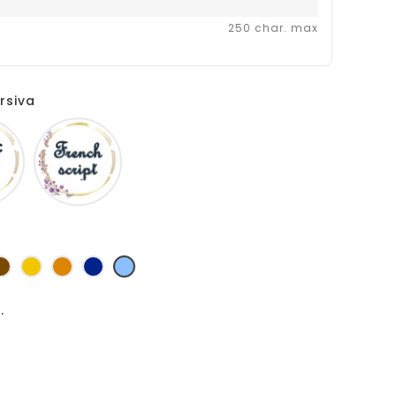
250 char. max
rsiva
Comic
Fiolex
sans
girls
ms
s
Marron
Jaune
Orange
Marine
Bleu
d'or
.