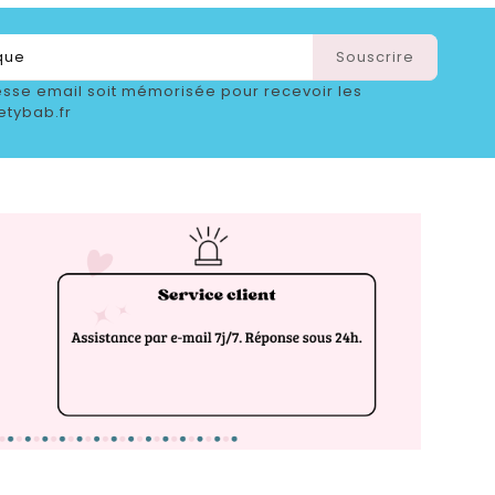
sse email soit mémorisée pour recevoir les
etybab.fr