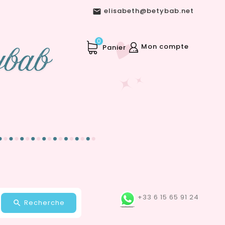
elisabeth@betybab.net

0
Mon compte
Panier
+33 6 15 65 91 24
Recherche