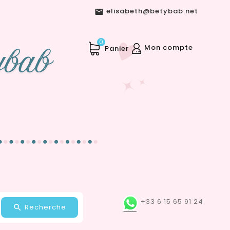
elisabeth@betybab.net

0
Mon compte
Panier
+33 6 15 65 91 24
Recherche