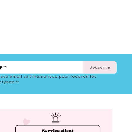
sse email soit mémorisée pour recevoir les
etybab.fr