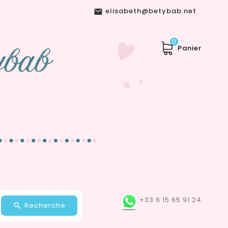
elisabeth@betybab.net

0
Panier
+33 6 15 65 91 24
Recherche