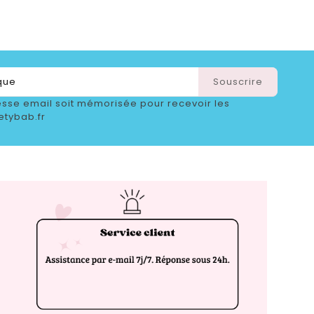
sse email soit mémorisée pour recevoir les
etybab.fr