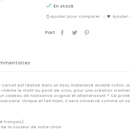

En stock
ajouter pour comparer
Ajouter 
Part
mmentaires
arnet est réalisé dans un tissu matelassé doublé coton, dou
-même le motif au point de croix, pour une création vraimen
n cadeau de naissance original et attendrissant ? Ce protè
versaire. Unique et fait main, il sera conservé comme un s
é français)
 de la couleur de votre choix