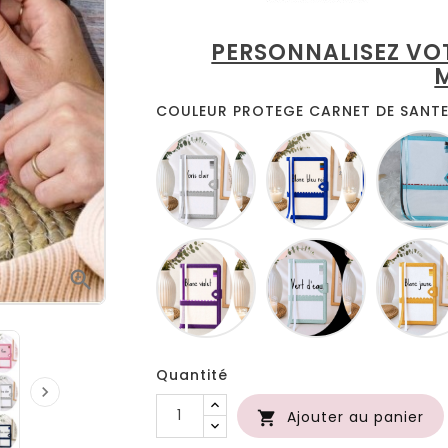
PERSONNALISEZ VO
COULEUR PROTEGE CARNET DE SANTE 
Blanc
Blanc
gris
bleu
roi
Blanc
Blanc
lilas
anis

Quantité

Ajouter au panier
