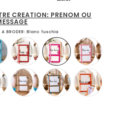
TRE CREATION: PRENOM OU
MESSAGE
A BRODER: Blanc fuschia
Blanc
Blanc
Blanc
Blanc
turquoise
rouge
fuschia
rose
Blanc
Blanc
Blanc
Blanc
jaune
camel
kaki
orange