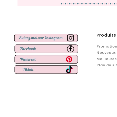
Produits
Promotion
Nouveaux 
Meilleures
Plan du si