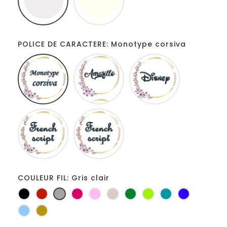
POLICE DE CARACTERE: Monotype corsiva
Monotype
Amarillo
Disney
corsiva
French
Fiolex
script
girls
COULEUR FIL: Gris clair
Noir
Rouge
Gris
Fuchsia
Rose
Ficelle
Vert
Anis
Turquoise
Bleu
clair
bouteille
roi
Bleu
Or
clair