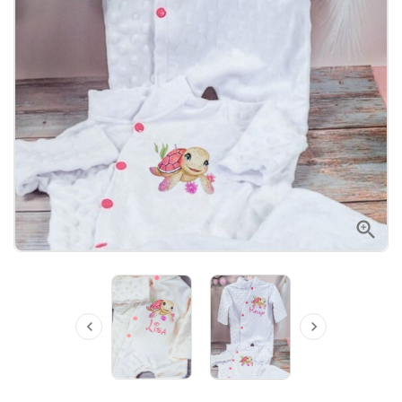


