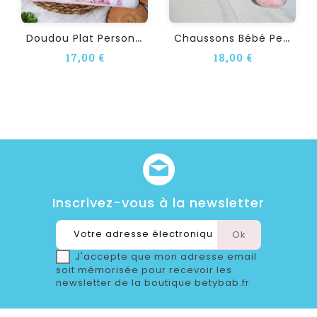
D
Oudou Plat Personnalisé...
C
Haussons Bébé Personnalisé...
17,00 €
18,00 €
Inscrivez-vous à la newsletter
J'accepte que mon adresse email
soit mémorisée pour recevoir les
newsletter de la boutique betybab.fr