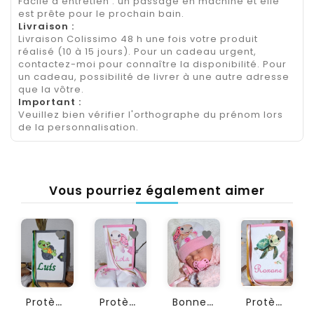
Facile d'entretien : un passage en machine et elle
est prête pour le prochain bain.
Livraison :
Livraison Colissimo 48 h une fois votre produit
réalisé (10 à 15 jours). Pour un cadeau urgent,
contactez-moi pour connaître la disponibilité. Pour
un cadeau, possibilité de livrer à une autre adresse
que la vôtre.
Important :
Veuillez bien vérifier l'orthographe du prénom lors
de la personnalisation.
Vous pourriez également aimer
P
Rotège Carnet De Santé...
P
Rotège Carnet De Santé...
B
Onnet Bébé Personnalisé...
P
Rotège Carnet De Santé...