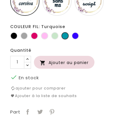
COULEUR FIL: Turquoise
Noir
Gris
Fuchsia
Rose
Vert
Turquoise
Bleu
clair
d'eau
roi
Quantité
Ajouter au panier


En stock
ajouter pour comparer
Ajouter à la liste de souhaits
Part