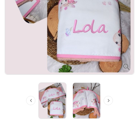


