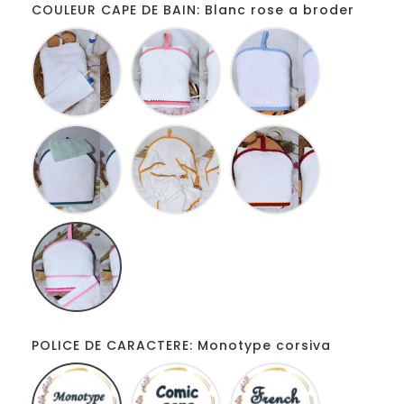
COULEUR CAPE DE BAIN: Blanc rose a broder
Blanc
Blanc
Blanc
Rose
Bleu
Vert
Blanc
Blanc
d'eau
jaune
rouge
blanc
Blanc
rose
a
broder
POLICE DE CARACTERE: Monotype corsiva
Monotype
Comic
French
corsiva
sans
script
ms