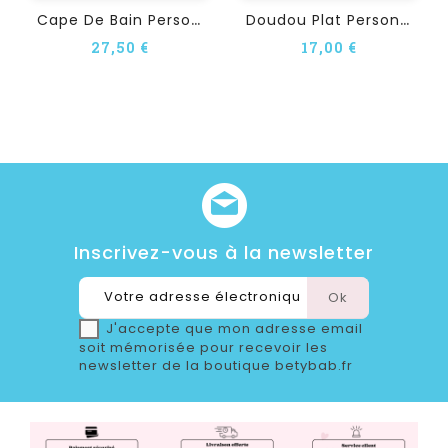
C
Ape De Bain Personnalisée...
D
Oudou Plat Personnalisé...
27,50 €
17,00 €
Inscrivez-vous à la newsletter
J'accepte que mon adresse email
soit mémorisée pour recevoir les
newsletter de la boutique betybab.fr