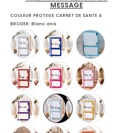
MESSAGE
COULEUR PROTEGE CARNET DE SANTE A
BRODER: Blanc anis
Blanc
Blanc
Blanc
gris
bleu
turquoise
roi
Blanc
Blanc
Blanc
rouge
fuschia
rose
Blanc
Blanc
Blanc
lilas
anis
jaune
Blanc
Blanc
Blanc