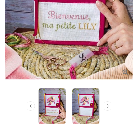


