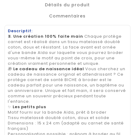
Détails du produit
Commentaires
Descriptif:
🧵
Une création 100% faite main
Chaque protège
carnet est réalisé dans un tissu matelassé doublé
coton, doux et résistant. La face avant est ornée
d'une bande Aïda sur laquelle vous pourrez broder
vous-même le motif au point de croix, pour une
création vraiment personnelle et unique.
🎁
Le cadeau de naissance idéal
Vous cherchez un
cadeau de naissance original et attendrissant ? Ce
protège carnet de santé BICHE à broder est le
cadeau parfait pour une naissance, un baptême ou
un anniversaire. Unique et fait main, il sera conservé
comme un souvenir précieux pendant toute
l'enfance.
✨
Les petits plus
Motif fourni sur la bande Aïda, prêt à broder
Tissu matelassé doublé coton, doux et solide
Dimensions : 15 x 24 cm (adapté au carnet de santé
français)
Personnalisation possible : prénom à broder au fil