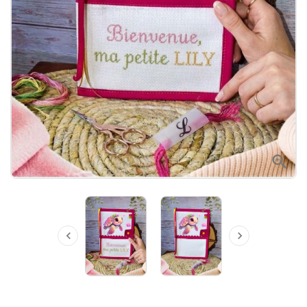


