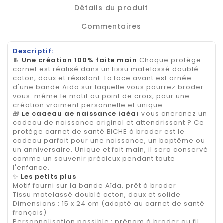
Détails du produit
Commentaires
Descriptif:
🧵
Une création 100% faite main
Chaque protège
carnet est réalisé dans un tissu matelassé doublé
coton, doux et résistant. La face avant est ornée
d'une bande Aïda sur laquelle vous pourrez broder
vous-même le motif au point de croix, pour une
création vraiment personnelle et unique.
🎁
Le cadeau de naissance idéal
Vous cherchez un
cadeau de naissance original et attendrissant ? Ce
protège carnet de santé BICHE à broder est le
cadeau parfait pour une naissance, un baptême ou
un anniversaire. Unique et fait main, il sera conservé
comme un souvenir précieux pendant toute
l'enfance.
✨
Les petits plus
Motif fourni sur la bande Aïda, prêt à broder
Tissu matelassé doublé coton, doux et solide
Dimensions : 15 x 24 cm (adapté au carnet de santé
français)
Personnalisation possible : prénom à broder au fil