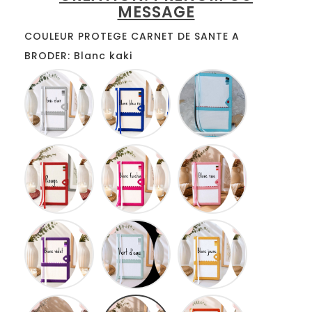
MESSAGE
COULEUR PROTEGE CARNET DE SANTE A
BRODER: Blanc kaki
Blanc
Blanc
Blanc
gris
bleu
turquoise
roi
Blanc
Blanc
Blanc
rouge
fuschia
rose
Blanc
Blanc
Blanc
lilas
anis
jaune
Blanc
Blanc
Blanc