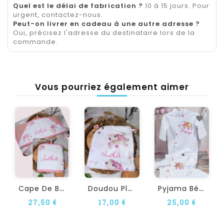
Quel est le délai de fabrication ?
10 à 15 jours. Pour
urgent, contactez-nous.
Peut-on livrer en cadeau à une autre adresse ?
Oui, précisez l'adresse du destinataire lors de la
commande.
Vous pourriez également aimer
C
Ape De Bain Personnalisée...
D
Oudou Plat Personnalisé...
P
Yjama Bébé Personnalisé...
27,50 €
17,00 €
25,00 €