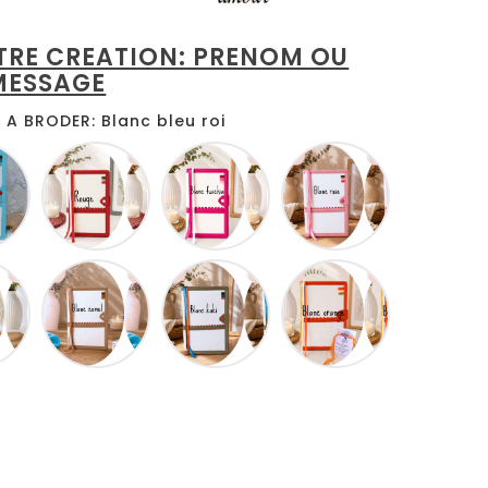
TRE CREATION: PRENOM OU
MESSAGE
A BRODER: Blanc bleu roi
Blanc
Blanc
Blanc
Blanc
turquoise
rouge
fuschia
rose
Blanc
Blanc
Blanc
Blanc
jaune
camel
kaki
orange