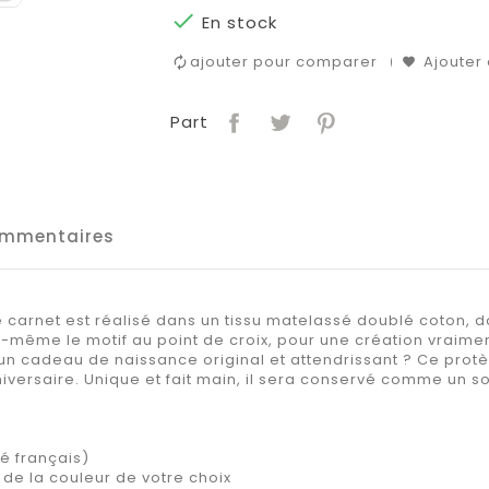

En stock
ajouter pour comparer
Ajouter 
Part
mmentaires
arnet est réalisé dans un tissu matelassé doublé coton, dou
-même le motif au point de croix, pour une création vraimen
n cadeau de naissance original et attendrissant ? Ce protè
versaire. Unique et fait main, il sera conservé comme un s
é français)
 de la couleur de votre choix