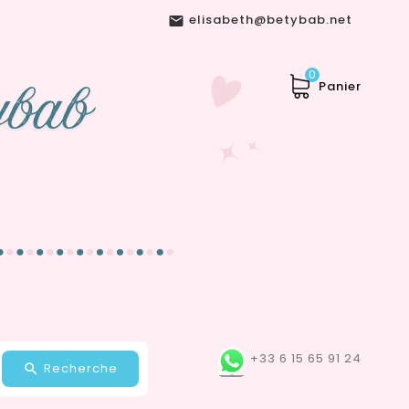
elisabeth@betybab.net

0
Panier
+33 6 15 65 91 24
Recherche