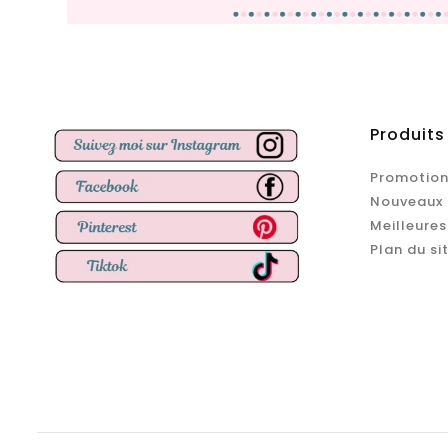
Produits
Promotion
Nouveaux 
Meilleures
Plan du si