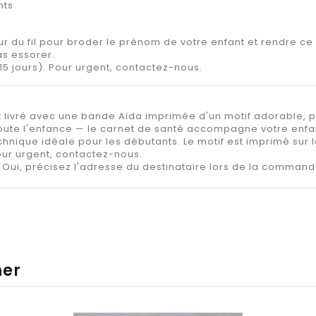
nts
r du fil pour broder le prénom de votre enfant et rendre ce
s essorer.
15 jours). Pour urgent, contactez-nous.
 livré avec une bande Aïda imprimée d'un motif adorable, p
oute l'enfance — le carnet de santé accompagne votre enfant
echnique idéale pour les débutants. Le motif est imprimé sur
Pour urgent, contactez-nous.
Oui, précisez l'adresse du destinataire lors de la command
mer