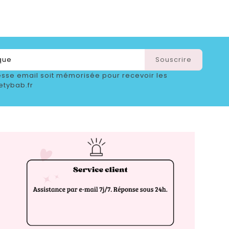
sse email soit mémorisée pour recevoir les
etybab.fr