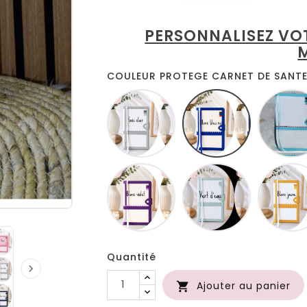
PERSONNALISEZ VO
COULEUR PROTEGE CARNET DE SANTE 
Blanc
Blanc
gris
bleu
roi
Blanc
Blanc
lilas
anis

Quantité

Ajouter au panier
