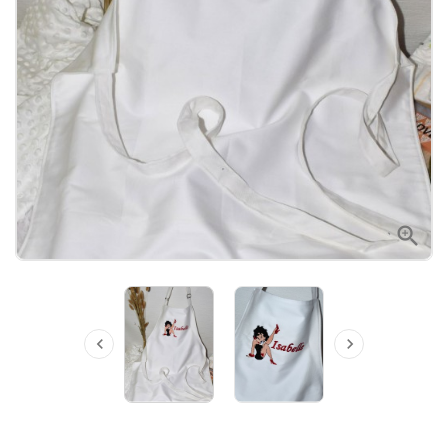


