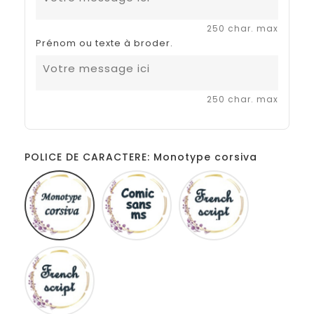
250 char. max
Prénom ou texte à broder.
250 char. max
POLICE DE CARACTERE: Monotype corsiva
Monotype
Comic
French
corsiva
sans
script
ms
Fiolex
girls