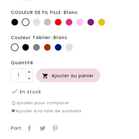
COULEUR DE FIL FILLE: Blanc
Noir
Blanc
Ficelle
Gris
Rouge
Fuchsia
Rose
Prune
Jaune
clair
d'or
Couleur Tablier: Blanc
Blanc
Noir
Gris
Rouge
Marine
Lin
foncé
Quantité
Ajouter au panier


En stock
ajouter pour comparer
Ajouter à la liste de souhaits
Part