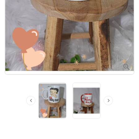


