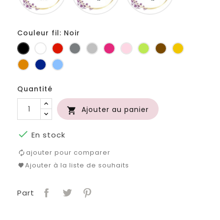
Couleur fil: Noir
Noir
Blanc
Rouge
Gris
Gris
Fuchsia
Rose
Anis
Marron
Jaune
foncé
clair
d'or
Orange
Marine
Bleu
Quantité
Ajouter au panier


En stock
ajouter pour comparer
Ajouter à la liste de souhaits
Part