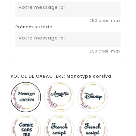
250 char. max
Prénom ou texte.
250 char. max
POLICE DE CARACTERE: Monotype corsiva
Monotype
Amarillo
Disney
corsiva
Comic
French
Fiolex
sans
script
girls
ms