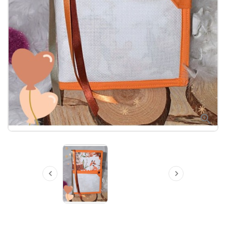


