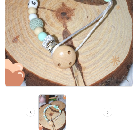


